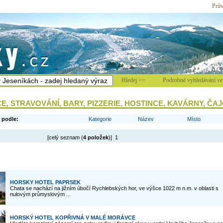
Prův
Hledej >>
Podrobné vyhledávání ve 
, STRAVOVÁNÍ, BARY, PIZZERIE, HOSTINCE, KAVÁRNY, ČA
 podle:
Kategorie
Název
Místo
[celý seznam (
4 položek
)] 1
HORSKY HOTEL PAPRSEK
Chata se nachází na jižním úbočí Rychlebských hor, ve výšce 1022 m n.m. v oblasti s
nulovým průmyslovým ...
HORSKÝ HOTEL KOPŘIVNÁ V MALÉ MORÁVCE