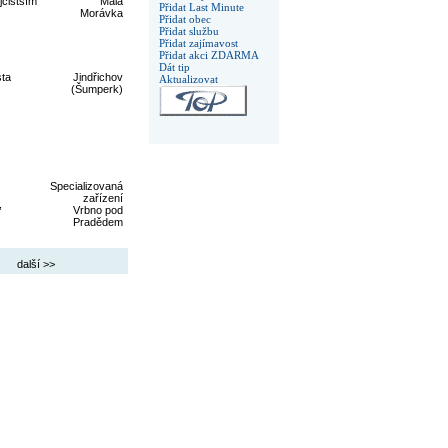
jčistším
Malá
Přidat Last Minute
Morávka
Přidat obec
Přidat službu
Přidat zajímavost
Přidat akci ZDARMA
Dát tip
sta
Jindřichov
Aktualizovat
(Šumperk)
Specializovaná
zařízení
,
Vrbno pod
Pradědem
další >>