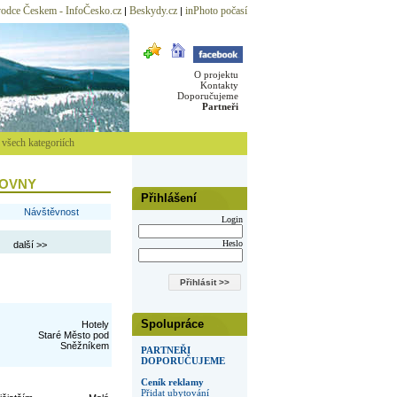
odce Českem - InfoČesko.cz
Beskydy.cz
inPhoto počasí
|
|
O projektu
Kontakty
Doporučujeme
Partneři
všech kategoriích
JOVNY
Přihlášení
Návštěvnost
Login
Heslo
další >>
Spolupráce
Hotely
Staré Město pod
Sněžníkem
PARTNEŘI
DOPORUČUJEME
Ceník reklamy
Přidat ubytování