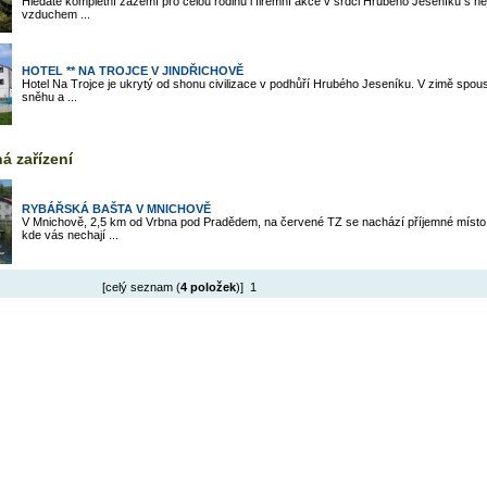
Hledáte kompletní zázemí pro celou rodinu i firemní akce v srdci Hrubého Jeseníku s ne
vzduchem ...
HOTEL ** NA TROJCE V JINDŘICHOVĚ
Hotel Na Trojce je ukrytý od shonu civilizace v podhůří Hrubého Jeseníku. V zimě spou
sněhu a ...
á zařízení
RYBÁŘSKÁ BAŠTA V MNICHOVĚ
V Mnichově, 2,5 km od Vrbna pod Pradědem, na červené TZ se nachází příjemné místo
kde vás nechají ...
[celý seznam (
4 položek
)] 1