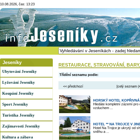
10.08.2026, čas: 13:23
Jeseníky
RESTAURACE, STRAVOVÁNÍ, BARY,
Ubytování Jeseníky
Třídění seznamu podle:
Lyžování Jeseníky
<< předchozí
[celý seznam (
Koupání Jeseníky
HORSKÝ HOTEL KOPŘIVNÁ
Sport Jeseníky
Hledáte kompletní zázemí pro c
vzduchem ...
Turistika Jeseníky
HOTEL ** NA TROJCE V JI
Zajímavosti Jeseníky
Hotel Na Trojce je ukrytý od s
sněhu a ...
Kultura a zábava