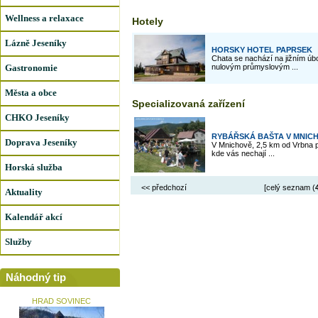
Wellness a relaxace
Hotely
Lázně Jeseníky
HORSKY HOTEL PAPRSEK
Chata se nachází na jižním úb
Gastronomie
nulovým průmyslovým ...
Města a obce
Specializovaná zařízení
CHKO Jeseníky
RYBÁŘSKÁ BAŠTA V MNIC
Doprava Jeseníky
V Mnichově, 2,5 km od Vrbna 
kde vás nechají ...
Horská služba
<< předchozí
[celý seznam (
Aktuality
Kalendář akcí
Služby
Náhodný tip
HRAD SOVINEC