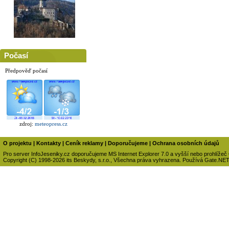
Počasí
Předpověď počasí
zdroj:
meteopress.cz
O projektu
|
Kontakty
|
Ceník reklamy
|
Doporučujeme
|
Ochrana osobních údajů
Pro server InfoJeseniky.cz doporučujeme MS Internet Explorer 7.0 a vyšší nebo prohlížeč
Copyright (C) 1998-2026 its Beskydy, s.r.o., Všechna práva vyhrazena. Používá Gate.NE