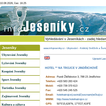
10.08.2026, čas: 16:25
Jeseníky
www.infojeseniky.cz
-
Ubytování
-
Králický Sněžník a Šum
Ubytování Jeseníky
Upravit Las
Lyžování Jeseníky
HOTEL ** NA TROJCE V JINDŘICHOVĚ
Koupání Jeseníky
Adresa:
Pusté Žibřidovice 3, 788 23 Jindřichov
Sport Jeseníky
Telefon:
+420 583 283 424
Mobil:
+420 739 370 613
Turistika Jeseníky
Fax:
+420 545 245 525
Email:
hotelnatrojce(zavináč)seznam(tečka)cz
Zajímavosti Jeseníky
WWW:
http://www.hotelnatrojce.cz
GPS:
50°5'15,626"N, 17°0'27,419"E
Kultura a zábava