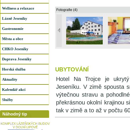
Wellness a relaxace
Fotografie (4)
Lázně Jeseníky
Gastronomie
Města a obce
CHKO Jeseníky
Doprava Jeseníky
UBYTOVÁNÍ
Horská služba
Hotel Na Trojce je ukryt
Aktuality
Jeseníku. V zimě spousta sn
Kalendář akcí
výtečnou stravu a pohodlné
Služby
překrásnou okolní krajinou si
tak v zimě a to až v počtu 6
Náhodný tip
KOMPLEX LÁZEŇSKÝCH BUDOV
V DOLNÍ LIPOVÉ