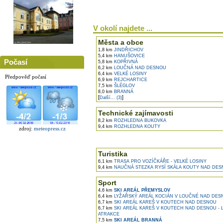
V okolí najdete ...
Města a obce
1,8 km
JINDŘICHOV
5,4 km
HANUŠOVICE
Počasí
5,8 km
KOPŘIVNÁ
6,2 km
LOUČNÁ NAD DESNOU
6,4 km
VELKÉ LOSINY
Předpověď počasí
6,9 km
REJCHARTICE
7,5 km
ŠLÉGLOV
8,0 km
BRANNÁ
[
]
Další... (3)
Technické zajímavosti
8,2 km
ROZHLEDNA BUKOVKA
9,4 km
ROZHLEDNA KOUTY
zdroj:
meteopress.cz
Turistika
6,1 km
TRASA PRO VOZÍČKÁŘE - VELKÉ LOSINY
9,4 km
NAUČNÁ STEZKA RYSÍ SKÁLA KOUTY NAD DE
Sport
4,6 km
SKI AREÁL PŘEMYSLOV
6,4 km
LYŽAŘSKÝ AREÁL KOCIÁN V LOUČNÉ NAD DES
6,7 km
SKI AREÁL KAREŠ V KOUTECH NAD DESNOU
6,7 km
SKI AREÁL KAREŠ V KOUTECH NAD DESNOU - 
ATRAKCE
7,5 km
SKI AREÁL BRANNÁ