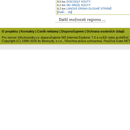
8,0 km
DISCGOLF KOUTY
8,2 km
SKI AREÁL KOUTY
8,2 km
LANOVÁ DRÁHA DLOUHÉ STRÁNĚ
[
]
Další... (4)
Další možnosti regionu ...
O projektu
|
Kontakty
|
Ceník reklamy
|
Doporučujeme
|
Ochrana osobních údajů
Pro server InfoJeseniky.cz doporučujeme MS Internet Explorer 7.0 a vyšší nebo prohlížeč
Copyright (C) 1998-2026 its Beskydy, s.r.o., Všechna práva vyhrazena. Používá Gate.NE