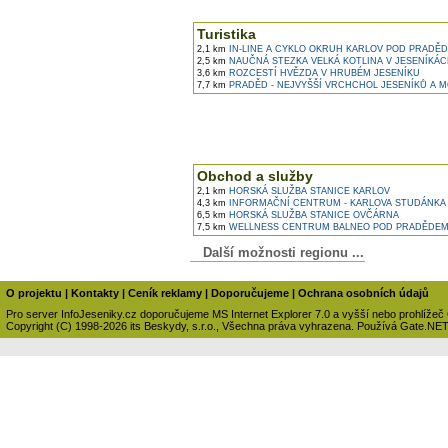
Turistika
2,1 km
IN-LINE A CYKLO OKRUH KARLOV POD PRADĚ
2,5 km
NAUČNÁ STEZKA VELKÁ KOTLINA V JESENÍKÁ
3,6 km
ROZCESTÍ HVĚZDA V HRUBÉM JESENÍKU
7,7 km
PRADĚD - NEJVYŠŠÍ VRCHCHOL JESENÍKŮ A 
Obchod a služby
2,1 km
HORSKÁ SLUŽBA STANICE KARLOV
4,3 km
INFORMAČNÍ CENTRUM - KARLOVA STUDÁNKA
6,5 km
HORSKÁ SLUŽBA STANICE OVČÁRNA
7,5 km
WELLNESS CENTRUM BALNEO POD PRADĚDE
Další možnosti regionu ...
O projektu
|
Kontakty
|
Ceník reklamy
|
Doporučujeme
|
Ochrana osobních údajů
Pro server InfoJeseniky.cz doporučujeme MS Internet Explorer 7.0 a vyšší nebo prohlížeč
Copyright (C) 1998-2026 its Beskydy, s.r.o., Všechna práva vyhrazena. Používá Gate.NE