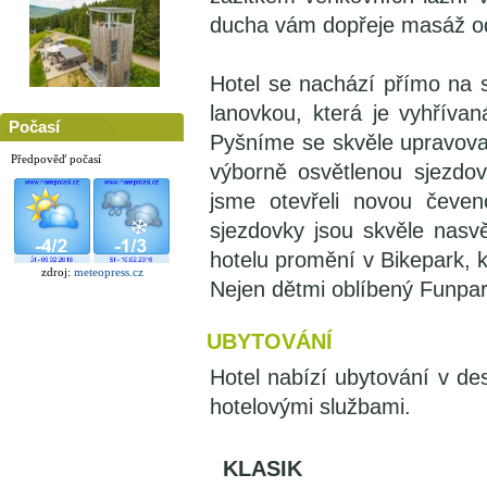
ducha vám dopřeje masáž od
Hotel se nachází přímo na
lanovkou, která je vyhřívan
Počasí
Pyšníme se skvěle upravova
Předpověď počasí
výborně osvětlenou sjezdov
jsme otevřeli novou čeve
sjezdovky jsou skvěle nasvě
hotelu promění v Bikepark, kd
zdroj:
meteopress.cz
Nejen dětmi oblíbený Funpark
UBYTOVÁNÍ
Hotel nabízí ubytování v d
hotelovými službami.
KLASIK