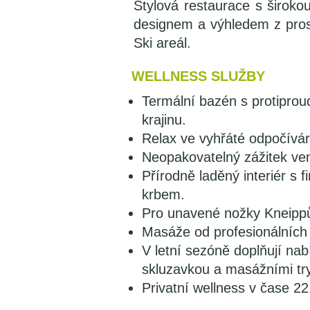
Stylová restaurace s širok
designem a výhledem z prosk
Ski areál.
WELLNESS SLUŽBY
Termální bazén s protiprou
krajinu.
Relax ve vyhřáté odpočívár
Neopakovatelný zážitek ven
Přírodně laděný interiér s 
krbem.
Pro unavené nožky Kneipp
Masáže od profesionálních
V letní sezóně doplňují na
skluzavkou a masážními try
Privatní wellness v čase 2