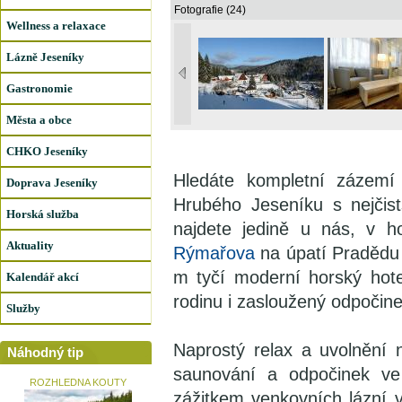
Fotografie (24)
Wellness a relaxace
Lázně Jeseníky
Gastronomie
Města a obce
CHKO Jeseníky
Hledáte kompletní zázemí 
Doprava Jeseníky
Hrubého Jeseníku s nejčis
Horská služba
najdete jedině u nás, v h
Aktuality
Rýmařova
na úpatí Pradědu
m tyčí moderní horský hotel
Kalendář akcí
rodinu i zasloužený odpočine
Služby
Naprostý relax a uvolnění 
Náhodný tip
saunování a odpočinek ve
ROZHLEDNA KOUTY
zážitkem venkovních lázní v