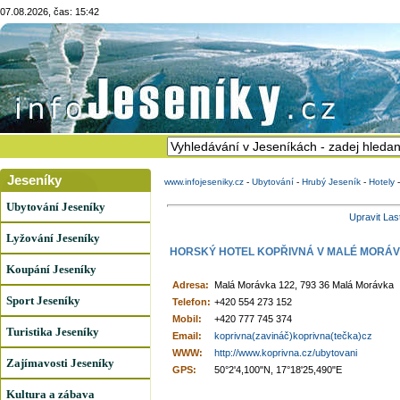
07.08.2026, čas: 15:42
Jeseníky
www.infojeseniky.cz
-
Ubytování
-
Hrubý Jeseník
-
Hotely
Ubytování Jeseníky
Upravit Las
Lyžování Jeseníky
HORSKÝ HOTEL KOPŘIVNÁ V MALÉ MORÁ
Koupání Jeseníky
Adresa:
Malá Morávka 122, 793 36 Malá Morávka
Sport Jeseníky
Telefon:
+420 554 273 152
Mobil:
+420 777 745 374
Turistika Jeseníky
Email:
koprivna(zavináč)koprivna(tečka)cz
WWW:
http://www.koprivna.cz/ubytovani
Zajímavosti Jeseníky
GPS:
50°2'4,100"N, 17°18'25,490"E
Kultura a zábava