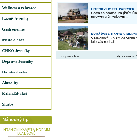
Wellness a relaxace
HORSKY HOTEL PAPRSEK
Chata se nachází na jižním úb
nulovým průmyslovým ...
Lázně Jeseníky
Gastronomie
RYBÁŘSKÁ BAŠTA V MNIC
V Mnichově, 2,5 km od Vrbna 
Města a obce
kde vás nechají ...
CHKO Jeseníky
<< předchozí
[celý seznam (
Doprava Jeseníky
Horská služba
Aktuality
Kalendář akcí
Služby
Náhodný tip
HRANIČNÍ KÁMEN V HORNÍM
BENEŠOVĚ