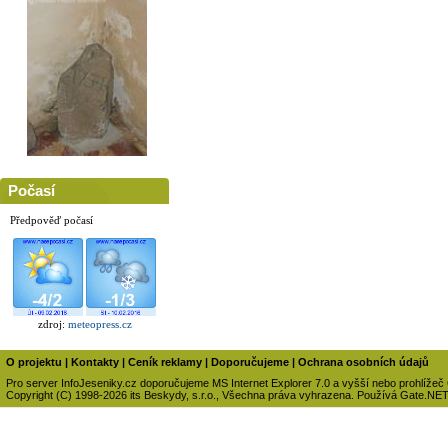
Počasí
Předpověď počasí
zdroj:
meteopress.cz
O projektu
|
Kontakty
|
Ceník reklamy
|
Doporučujeme
|
Ochrana osobních údajů
Pro server InfoJeseniky.cz doporučujeme MS Internet Explorer 7.0 a vyšší nebo prohlížeč
Copyright (C) 1998-2026 its Beskydy, s.r.o., Všechna práva vyhrazena. Používá Gate.NE