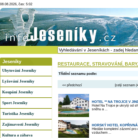
08.08.2026, čas: 5:02
Jeseníky
RESTAURACE, STRAVOVÁNÍ, BARY,
Ubytování Jeseníky
Třídění seznamu podle:
Lyžování Jeseníky
<< předchozí
[celý seznam (
Koupání Jeseníky
HOTEL ** NA TROJCE V JI
Sport Jeseníky
Hotel Na Trojce je ukrytý od s
sněhu a ...
Turistika Jeseníky
Zajímavosti Jeseníky
HORSKÝ HOTEL KOPŘIVNÁ
Hledáte kompletní zázemí pro c
vzduchem ...
Kultura a zábava